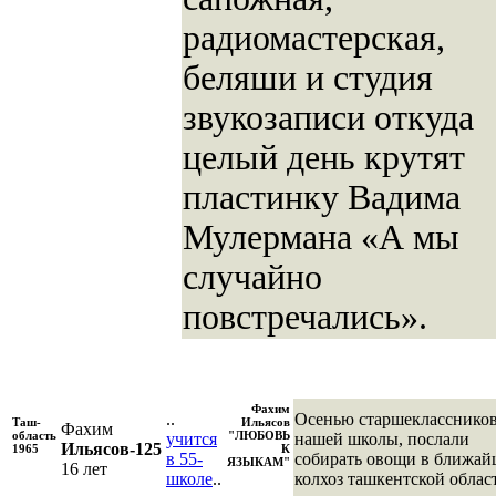
радиомастерская,
беляши и студия
звукозаписи откуда
целый день крутят
пластинку Вадима
Мулермана «А мы
случайно
повстречались».
Фахим
..
Осенью старшекласснико
Таш-
Ильясов
Фахим
область
"ЛЮБОВЬ
учится
нашей школы, послали
Ильясов-125
1965
К
в 55-
собирать овощи в ближа
ЯЗЫКАМ"
16 лет
школе
..
колхоз ташкентской облас