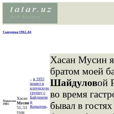
Сырдарья 1962..64
Хасан Мусин 
братом моей б
..
в 1955
Шайдулов
ой 
вошел в
клоунскую
во время гастр
группу с
Байдином
Хасан
Туркестан
и
бывал в гостях
Мусин
1965
Копытом
..
51..53
года