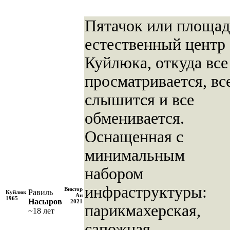
Пятачок или площад
естественный центр
Куйлюка, откуда все
просматривается, вс
слышится и все
обменивается.
Оснащенная с
минимальным
набором
инфраструктуры:
Виктор
Равиль
Куйлюк
Ан
1965
Насыров
2021
парикмахерская,
~18 лет
сапожная,