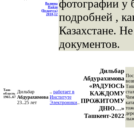
фотографии у
Валиева
Найля
(Беларусь)
подробней , ка
2010,12
Казахстане. Не
документов.
Дильбар
Пос
Абдурахимова
воз
«РАДУЮСЬ
Таш
Таш-
Дильбар
..
работает в
стал
КАЖДОМУ
область
Абдурахимова
Институте
Чим
1965..67
ПРОЖИТОМУ
23..25 лет
Электроники
..
ката
ДНЮ…»
тож
дер
Ташкент-2022
лыж